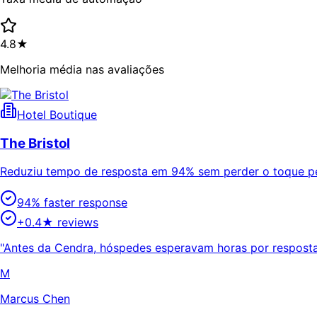
4.8★
Melhoria média nas avaliações
Hotel Boutique
The Bristol
Reduziu tempo de resposta em 94% sem perder o toque p
94% faster response
+0.4★ reviews
"Antes da Cendra, hóspedes esperavam horas por resposta
M
Marcus Chen