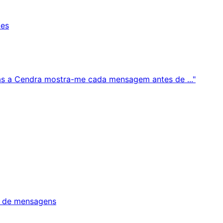
des
Mas a Cendra mostra-me cada mensagem antes de ..."
io de mensagens