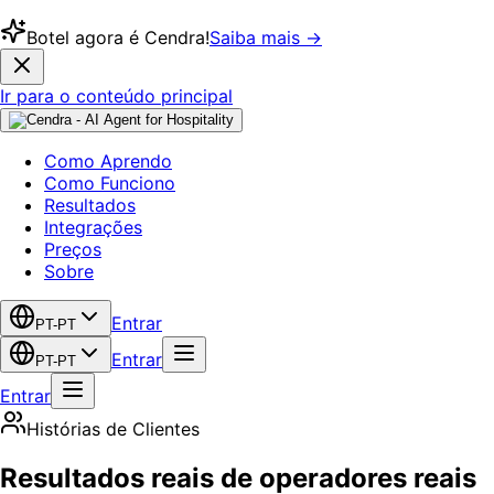
Botel agora é Cendra!
Saiba mais →
Ir para o conteúdo principal
Como Aprendo
Como Funciono
Resultados
Integrações
Preços
Sobre
Entrar
PT-PT
Entrar
PT-PT
Entrar
Histórias de Clientes
Resultados reais de operadores reais