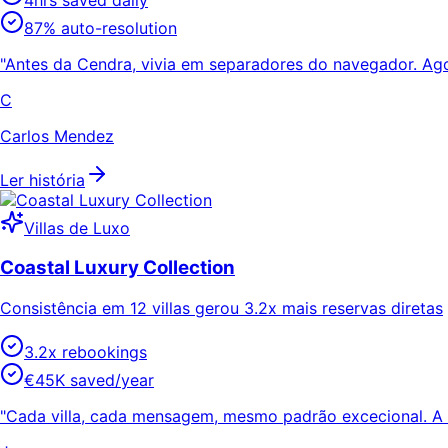
87% auto-resolution
"Antes da Cendra, vivia em separadores do navegador. Agora
C
Carlos Mendez
Ler história
Villas de Luxo
Coastal Luxury Collection
Consistência em 12 villas gerou 3.2x mais reservas diretas
3.2x rebookings
€45K saved/year
"Cada villa, cada mensagem, mesmo padrão excecional. A C