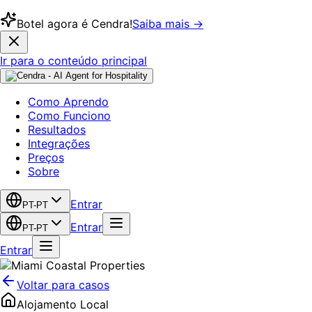
Botel agora é Cendra!
Saiba mais →
Ir para o conteúdo principal
Como Aprendo
Como Funciono
Resultados
Integrações
Preços
Sobre
Entrar
PT-PT
Entrar
PT-PT
Entrar
Voltar para casos
Alojamento Local