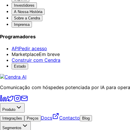
Investidores
A Nossa História
Sobre a Cendra
Imprensa
Programadores
API
Pedir acesso
Marketplace
Em breve
Construir com Cendra
Estado
Comunicação com hóspedes potenciada por IA para operad
Produto
Docs
Contacto
Integrações
Preços
Blog
Segmentos