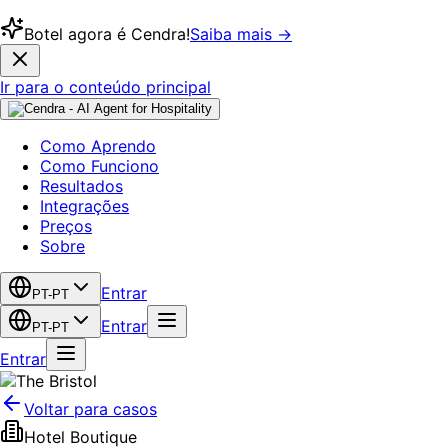
Botel agora é Cendra!
Saiba mais →
Ir para o conteúdo principal
Como Aprendo
Como Funciono
Resultados
Integrações
Preços
Sobre
Entrar
PT-PT
Entrar
PT-PT
Entrar
Voltar para casos
Hotel Boutique