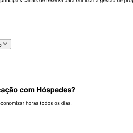
incipais canais de reserva para otimizar a gestão de pro
?
icação com Hóspedes?
conomizar horas todos os dias.