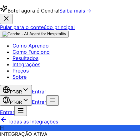
Botel agora é Cendra!
Saiba mais →
Pular para o conteúdo principal
Como Aprendo
Como Funciono
Resultados
Integrações
Preços
Sobre
Entrar
PT-BR
Entrar
PT-BR
Entrar
Todas as Integrações
H
INTEGRAÇÃO ATIVA