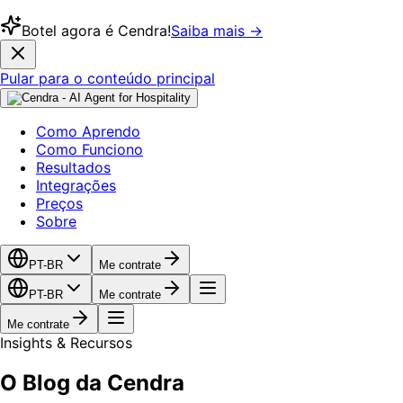
Botel agora é Cendra!
Saiba mais →
Pular para o conteúdo principal
Como Aprendo
Como Funciono
Resultados
Integrações
Preços
Sobre
PT-BR
Me contrate
PT-BR
Me contrate
Me contrate
Insights & Recursos
O Blog da Cendra