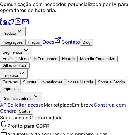
Comunicação com hóspedes potencializada por IA para
operadores de hotelaria.
Produto
Docs
Contato
Integrações
Preços
Blog
Segmentos
Hotéis
Aluguel de Temporada
Hostels
Moradia Corporativa
Villas de Luxo
Empresa
Carreiras
Suporte
Investidores
Nossa História
Sobre a Cendra
Imprensa
Desenvolvedores
API
Solicitar acesso
Marketplace
Em breve
Construa com
Cendra
Status
Segurança e Conformidade
Pronto para GDPR
Arquitetura de segurança em primeiro lugar