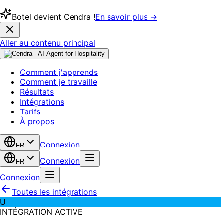
Botel devient Cendra !
En savoir plus →
Aller au contenu principal
Comment j'apprends
Comment je travaille
Résultats
Intégrations
Tarifs
À propos
Connexion
FR
Connexion
FR
Connexion
Toutes les intégrations
U
INTÉGRATION ACTIVE