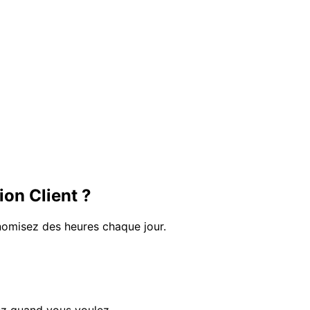
on Client ?
omisez des heures chaque jour.
lez quand vous voulez