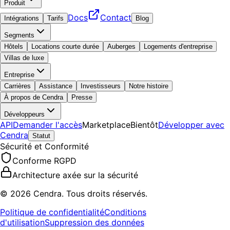
Produit
Docs
Contact
Intégrations
Tarifs
Blog
Segments
Hôtels
Locations courte durée
Auberges
Logements d'entreprise
Villas de luxe
Entreprise
Carrières
Assistance
Investisseurs
Notre histoire
À propos de Cendra
Presse
Développeurs
API
Demander l'accès
Marketplace
Bientôt
Développer avec
Cendra
Statut
Sécurité et Conformité
Conforme RGPD
Architecture axée sur la sécurité
© 2026 Cendra. Tous droits réservés.
Politique de confidentialité
Conditions
d'utilisation
Suppression des données