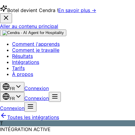
Botel devient Cendra !
En savoir plus →
Aller au contenu principal
Comment j'apprends
Comment je travaille
Résultats
Intégrations
Tarifs
À propos
Connexion
FR
Connexion
FR
Connexion
Toutes les intégrations
T
INTÉGRATION ACTIVE