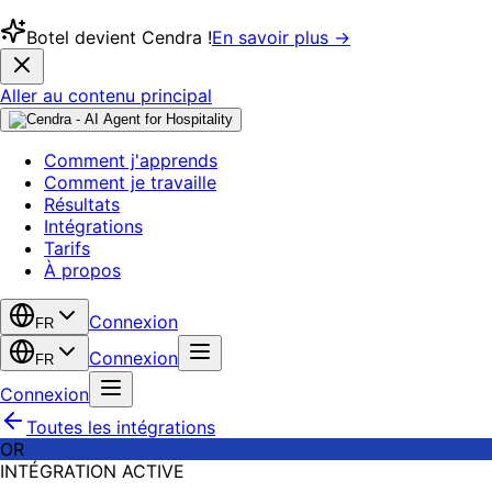
Botel devient Cendra !
En savoir plus →
Aller au contenu principal
Comment j'apprends
Comment je travaille
Résultats
Intégrations
Tarifs
À propos
Connexion
FR
Connexion
FR
Connexion
Toutes les intégrations
OR
INTÉGRATION ACTIVE