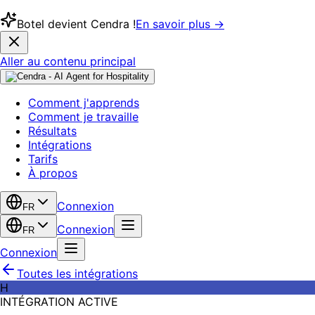
Botel devient Cendra !
En savoir plus →
Aller au contenu principal
Comment j'apprends
Comment je travaille
Résultats
Intégrations
Tarifs
À propos
Connexion
FR
Connexion
FR
Connexion
Toutes les intégrations
H
INTÉGRATION ACTIVE