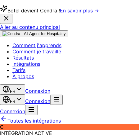
Botel devient Cendra !
En savoir plus →
Aller au contenu principal
Comment j'apprends
Comment je travaille
Résultats
Intégrations
Tarifs
À propos
Connexion
FR
Connexion
FR
Connexion
Toutes les intégrations
C
INTÉGRATION ACTIVE