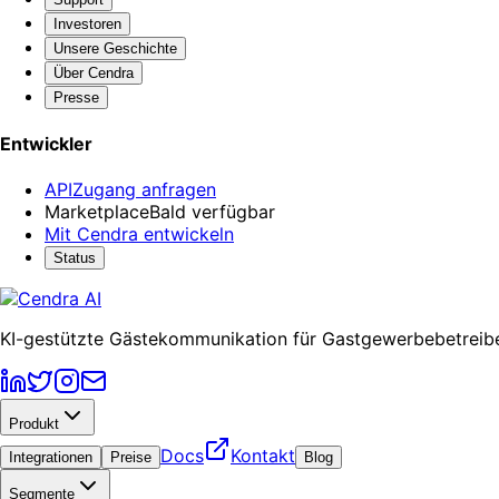
Investoren
Unsere Geschichte
Über Cendra
Presse
Entwickler
API
Zugang anfragen
Marketplace
Bald verfügbar
Mit Cendra entwickeln
Status
KI-gestützte Gästekommunikation für Gastgewerbebetreibe
Produkt
Docs
Kontakt
Integrationen
Preise
Blog
Segmente