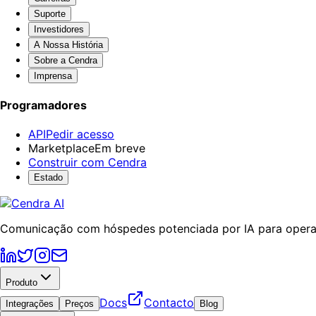
Suporte
Investidores
A Nossa História
Sobre a Cendra
Imprensa
Programadores
API
Pedir acesso
Marketplace
Em breve
Construir com Cendra
Estado
Comunicação com hóspedes potenciada por IA para operad
Produto
Docs
Contacto
Integrações
Preços
Blog