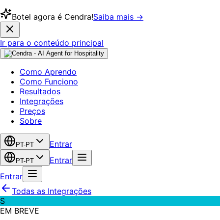
Botel agora é Cendra!
Saiba mais →
Ir para o conteúdo principal
Como Aprendo
Como Funciono
Resultados
Integrações
Preços
Sobre
Entrar
PT-PT
Entrar
PT-PT
Entrar
Todas as Integrações
S
EM BREVE