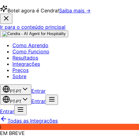
Botel agora é Cendra!
Saiba mais →
Ir para o conteúdo principal
Como Aprendo
Como Funciono
Resultados
Integrações
Preços
Sobre
Entrar
PT-PT
Entrar
PT-PT
Entrar
Todas as Integrações
i
EM BREVE