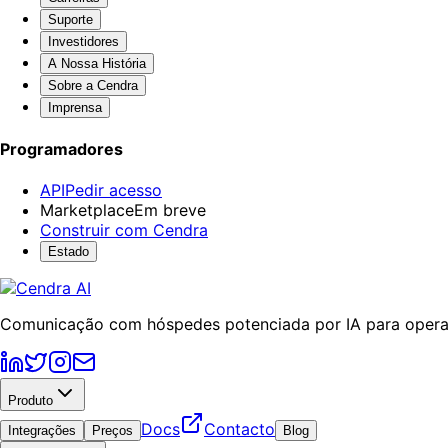
Suporte
Investidores
A Nossa História
Sobre a Cendra
Imprensa
Programadores
API
Pedir acesso
Marketplace
Em breve
Construir com Cendra
Estado
Comunicação com hóspedes potenciada por IA para operad
Produto
Docs
Contacto
Integrações
Preços
Blog