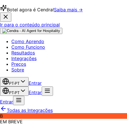
Botel agora é Cendra!
Saiba mais →
Ir para o conteúdo principal
Como Aprendo
Como Funciono
Resultados
Integrações
Preços
Sobre
Entrar
PT-PT
Entrar
PT-PT
Entrar
Todas as Integrações
B
EM BREVE