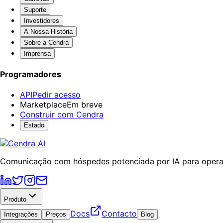
Suporte
Investidores
A Nossa História
Sobre a Cendra
Imprensa
Programadores
API
Pedir acesso
Marketplace
Em breve
Construir com Cendra
Estado
Comunicação com hóspedes potenciada por IA para operad
Produto
Docs
Contacto
Integrações
Preços
Blog