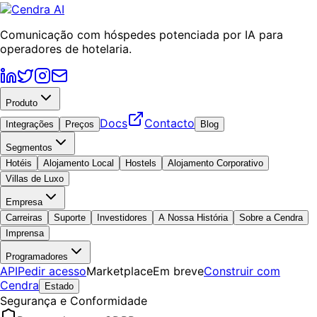
Comunicação com hóspedes potenciada por IA para
operadores de hotelaria.
Produto
Docs
Contacto
Integrações
Preços
Blog
Segmentos
Hotéis
Alojamento Local
Hostels
Alojamento Corporativo
Villas de Luxo
Empresa
Carreiras
Suporte
Investidores
A Nossa História
Sobre a Cendra
Imprensa
Programadores
API
Pedir acesso
Marketplace
Em breve
Construir com
Cendra
Estado
Segurança e Conformidade