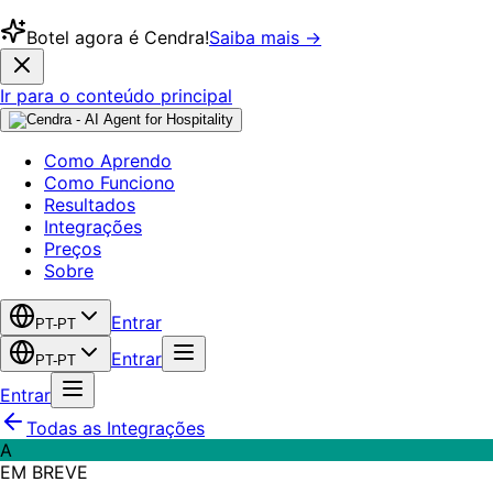
Botel agora é Cendra!
Saiba mais →
Ir para o conteúdo principal
Como Aprendo
Como Funciono
Resultados
Integrações
Preços
Sobre
Entrar
PT-PT
Entrar
PT-PT
Entrar
Todas as Integrações
A
EM BREVE