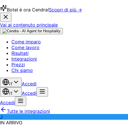
Botel è ora Cendra!
Scopri di più →
Vai al contenuto principale
Come imparo
Come lavoro
Risultati
Integrazioni
Prezzi
Chi siamo
Accedi
IT
Accedi
IT
Accedi
Tutte le integrazioni
J
IN ARRIVO