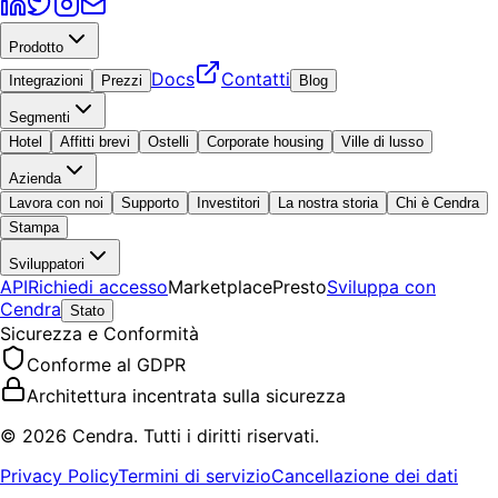
Prodotto
Docs
Contatti
Integrazioni
Prezzi
Blog
Segmenti
Hotel
Affitti brevi
Ostelli
Corporate housing
Ville di lusso
Azienda
Lavora con noi
Supporto
Investitori
La nostra storia
Chi è Cendra
Stampa
Sviluppatori
API
Richiedi accesso
Marketplace
Presto
Sviluppa con
Cendra
Stato
Sicurezza e Conformità
Conforme al GDPR
Architettura incentrata sulla sicurezza
© 2026 Cendra. Tutti i diritti riservati.
Privacy Policy
Termini di servizio
Cancellazione dei dati