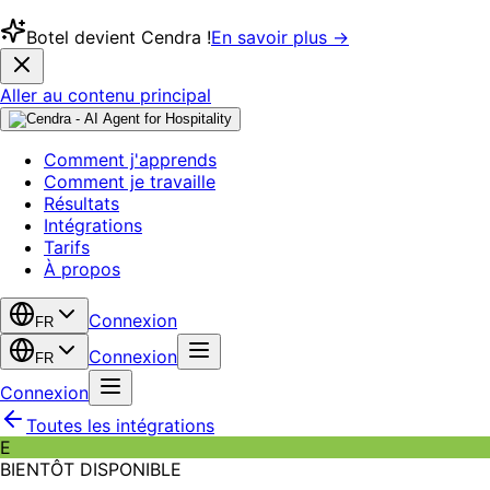
Botel devient Cendra !
En savoir plus →
Aller au contenu principal
Comment j'apprends
Comment je travaille
Résultats
Intégrations
Tarifs
À propos
Connexion
FR
Connexion
FR
Connexion
Toutes les intégrations
E
BIENTÔT DISPONIBLE