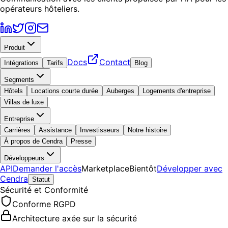
opérateurs hôteliers.
Produit
Docs
Contact
Intégrations
Tarifs
Blog
Segments
Hôtels
Locations courte durée
Auberges
Logements d'entreprise
Villas de luxe
Entreprise
Carrières
Assistance
Investisseurs
Notre histoire
À propos de Cendra
Presse
Développeurs
API
Demander l'accès
Marketplace
Bientôt
Développer avec
Cendra
Statut
Sécurité et Conformité
Conforme RGPD
Architecture axée sur la sécurité