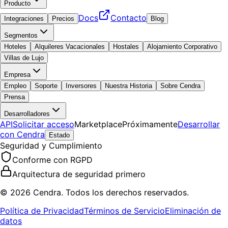
Producto
Docs
Contacto
Integraciones
Precios
Blog
Segmentos
Hoteles
Alquileres Vacacionales
Hostales
Alojamiento Corporativo
Villas de Lujo
Empresa
Empleo
Soporte
Inversores
Nuestra Historia
Sobre Cendra
Prensa
Desarrolladores
API
Solicitar acceso
Marketplace
Próximamente
Desarrollar
con Cendra
Estado
Seguridad y Cumplimiento
Conforme con RGPD
Arquitectura de seguridad primero
© 2026 Cendra. Todos los derechos reservados.
Política de Privacidad
Términos de Servicio
Eliminación de
datos