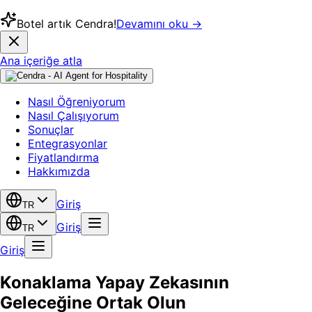
Botel artık Cendra!
Devamını oku →
Ana içeriğe atla
Nasıl Öğreniyorum
Nasıl Çalışıyorum
Sonuçlar
Entegrasyonlar
Fiyatlandırma
Hakkımızda
Giriş
TR
Giriş
TR
Giriş
Konaklama Yapay Zekasının
Geleceğine Ortak Olun